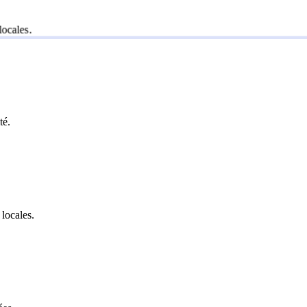
ocales.
té.
 locales.