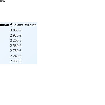
ées.
lution
Salaire Médian
3 850 €
2 920 €
3 200 €
2 580 €
2 750 €
2 240 €
2 450 €