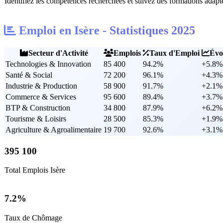
Identifiez les compétences recherchées et suivez des formations adapt
Emploi en Isère - Statistiques 2025
Secteur d'Activité
Emplois
Taux d'Emploi
Évo
Technologies & Innovation
85 400
94.2%
+5.8%
Santé & Social
72 200
96.1%
+4.3%
Industrie & Production
58 900
91.7%
+2.1%
Commerce & Services
95 600
89.4%
+3.7%
BTP & Construction
34 800
87.9%
+6.2%
Tourisme & Loisirs
28 500
85.3%
+1.9%
Agriculture & Agroalimentaire
19 700
92.6%
+3.1%
395 100
Total Emplois Isère
7.2%
Taux de Chômage